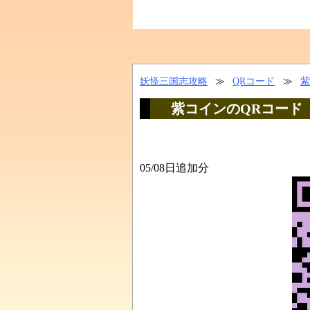
妖怪三国志攻略
≫
QRコード
≫
紫
紫コインのQRコード
05/08日追加分