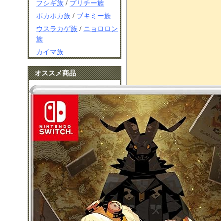
フシギ族
/
プリチー族
ポカポカ族
/
ブキミー族
ウスラカゲ族
/
ニョロロン
族
カイマ族
オススメ商品