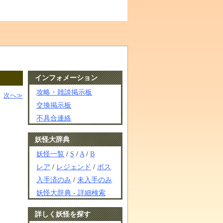
インフォメーション
攻略・雑談掲示板
次へ≫
交換掲示板
不具合連絡
妖怪大辞典
妖怪一覧
/
S
/
A
/
B
レア
/
レジェンド
/
ボス
入手済のみ
/
未入手のみ
妖怪大辞典 - 詳細検索
詳しく妖怪を探す