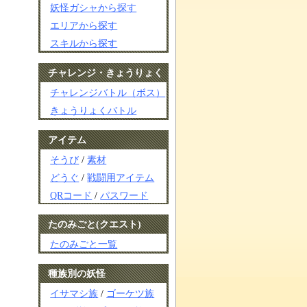
妖怪ガシャから探す
エリアから探す
スキルから探す
チャレンジ・きょうりょく
チャレンジバトル（ボス）
きょうりょくバトル
アイテム
そうび
/
素材
どうぐ
/
戦闘用アイテム
QRコード
/
パスワード
たのみごと(クエスト)
たのみごと一覧
種族別の妖怪
イサマシ族
/
ゴーケツ族