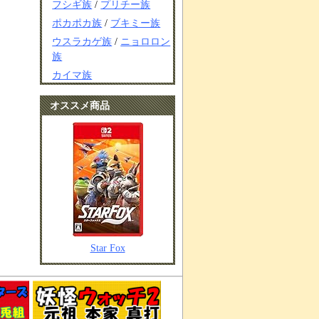
フシギ族
/
プリチー族
ポカポカ族
/
ブキミー族
ウスラカゲ族
/
ニョロロン
族
カイマ族
オススメ商品
Star Fox