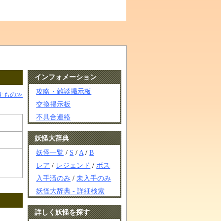
インフォメーション
攻略・雑談掲示板
すもの≫
交換掲示板
不具合連絡
妖怪大辞典
妖怪一覧
/
S
/
A
/
B
レア
/
レジェンド
/
ボス
入手済のみ
/
未入手のみ
妖怪大辞典 - 詳細検索
詳しく妖怪を探す