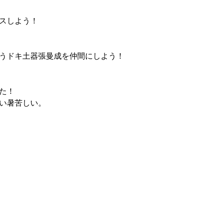
スしよう！
うドキ土器張曼成を仲間にしよう！
た！
い暑苦しい。