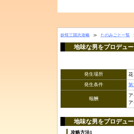
妖怪三国志攻略
≫
たのみごと一覧
地味な男をプロデュー
発生場所
花
発生条件
第
ア
報酬
ア
地味な男をプロデュー
攻略方法1