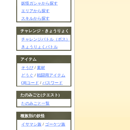
妖怪ガシャから探す
エリアから探す
スキルから探す
チャレンジ・きょうりょく
チャレンジバトル（ボス）
きょうりょくバトル
アイテム
そうび
/
素材
どうぐ
/
戦闘用アイテム
QRコード
/
パスワード
たのみごと(クエスト)
たのみごと一覧
種族別の妖怪
イサマシ族
/
ゴーケツ族