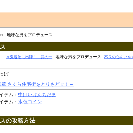
≫
地味な男をプロデュース
ス
地味な男をプロデュース
≪鬼退治に出陣！ 其の一
不良の心をいや
っぱ
3章 さくら住宅街をとりもどせ！～
イテム：
中けいけんちだま
イテム：
水色コイン
スの攻略方法