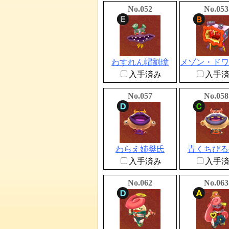
No.052
No.053
わすれん帽劉璋
入手済み
入手
No.057
No.058
わらえ姉樊氏
青くちびる
入手済み
入手
No.062
No.063