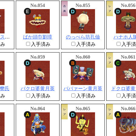
No.054
No.055
No.056
メゾン・ドワスレ劉璋
ばか頭巾劉璋
のっぺら坊孔伷
ハナホ人
済み
入手済み
入手済み
入手済
No.059
No.060
No.061
樊氏
バクロ婆黄月英
ババァーン黄月英
ドクロ婆黄
済み
入手済み
入手済み
入手済
No.064
No.065
No.066