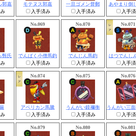
ル郭嘉
モテヌス郭嘉
一旦ゴメン督郵
あやまり倒
済み
入手済み
入手済み
入手済
No.069
No.070
No.071
ら甄氏
でんぱく小僧馬鈞
でんじん馬鈞
はつでんし
済み
入手済み
入手済み
入手済
No.074
No.075
No.076
李厳
アペリカン馬騰
うんがい鏡禰衡
済み
入手済み
入手済み
入手済
No.079
No.080
No.081