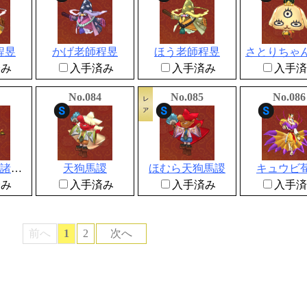
程昱
かげ老師程昱
ほう老師程昱
さとりちゃ
済み
入手済み
入手済み
入手済
No.084
No.085
No.086
セバスチャン諸葛瑾
天狗馬謖
ほむら天狗馬謖
キュウビ
済み
入手済み
入手済み
入手済
前へ
1
2
次へ