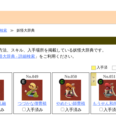
細検索
≫
妖怪大辞典
方法、スキル、入手場所を掲載している妖怪大辞典です。
怪大辞典 - 詳細検索
」をご利用ください。
入手済
No.049
No.050
No.051
孔融
つづかな僧曹植
やめたい師曹植
もうせん和
済み
入手済み
入手済み
入手済