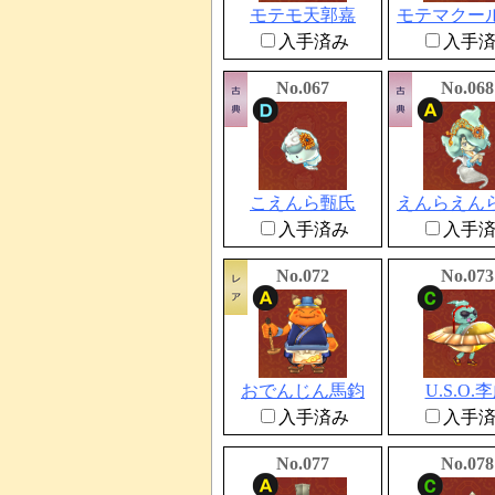
モテモ天郭嘉
モテマクー
入手済み
入手
No.067
No.068
こえんら甄氏
えんらえん
入手済み
入手
No.072
No.073
おでんじん馬鈞
U.S.O.
入手済み
入手
No.077
No.078