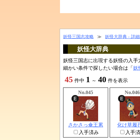
妖怪三国志攻略
≫
妖怪大辞典 - 詳
妖怪大辞典
妖怪三国志に出現する妖怪の入手
細かい条件で探したい場合は「
妖
45
1
40
件中
～
件を表示
No.045
No.046
さかさっ傘王累
化け草履
入手済み
入手