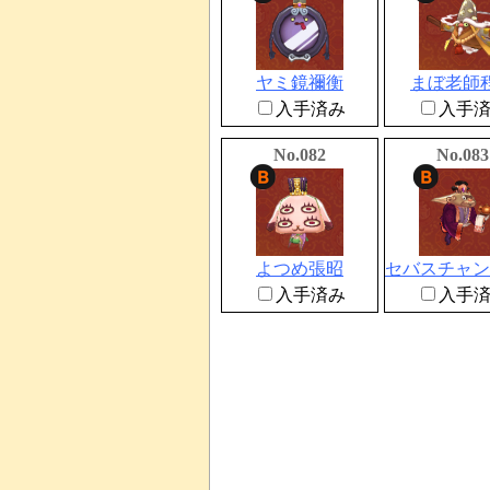
ヤミ鏡禰衡
まぼ老師
入手済み
入手
No.082
No.083
よつめ張昭
入手済み
入手