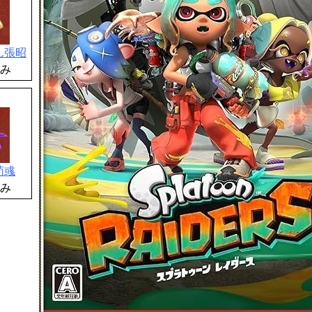
ん張昭
み
荀彧
み