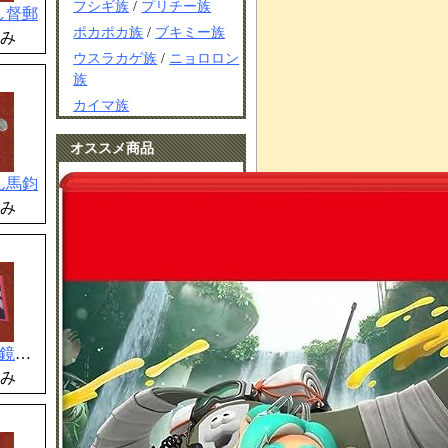
フシギ族
/
プリチー族
し督郵
ポカポカ族
/
ブキミー族
み
ウスラカゲ族
/
ニョロロン
族
カイマ族
オススメ商品
ん馬鈞
み
うんがい三面鏡禰衡
み