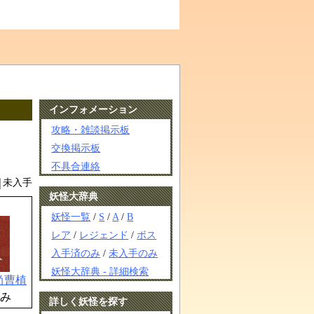
インフォメーション
攻略・雑談掲示板
交換掲示板
不具合連絡
未入手
妖怪大辞典
妖怪一覧
/
S
/
A
/
B
レア
/
レジェンド
/
ボス
入手済のみ
/
未入手のみ
妖怪大辞典 - 詳細検索
尚曹植
み
詳しく妖怪を探す