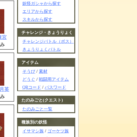
妖怪ガシャから探す
エリアから探す
スキルから探す
チャレンジ・きょうりょく
陳宮
チャレンジバトル（ボス）
み
きょうりょくバトル
アイテム
そうび
/
素材
どうぐ
/
戦闘用アイテム
QRコード
/
パスワード
月英
み
たのみごと(クエスト)
たのみごと一覧
種族別の妖怪
イサマシ族
/
ゴーケツ族